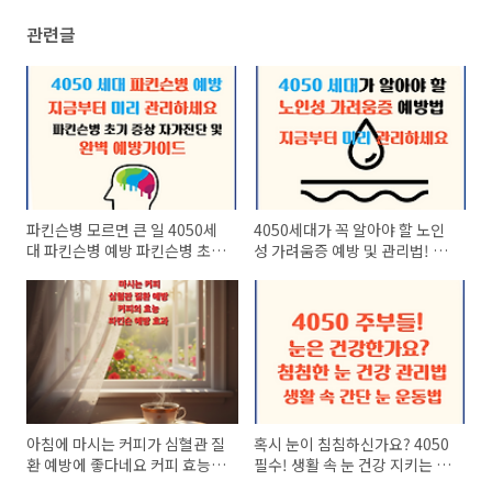
관련글
파킨슨병 모르면 큰 일 4050세
4050세대가 꼭 알아야 할 노인
대 파킨슨병 예방 파킨슨병 초기
성 가려움증 예방 및 관리법! 지
증상 자가 진단 및 예방 완벽 가
금부터 시작해야 합니다.
이드
아침에 마시는 커피가 심혈관 질
혹시 눈이 침침하신가요? 4050
환 예방에 좋다네요 커피 효능
필수! 생활 속 눈 건강 지키는 꿀
심혈관 질환 항산화 성분 뇌건강
팁 !