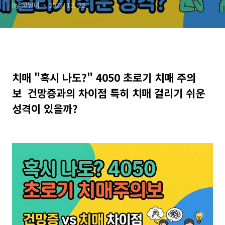
by 코딩녀
2025. 12. 22.
성격이 있을까?
치매 "혹시 나도?" 4050 초로기 치매 주의
보 건망증과의 차이점 특히 치매 걸리기 쉬운
성격이 있을까?