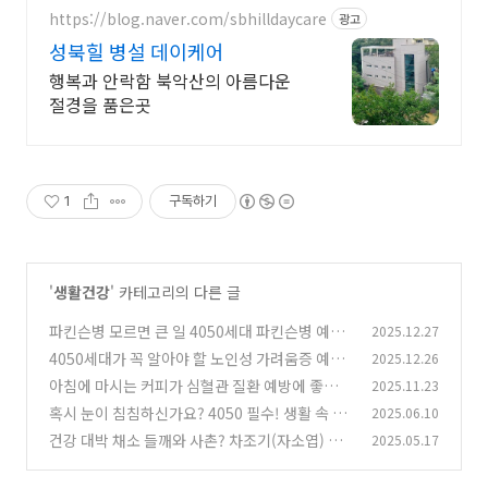
https://blog.naver.com/sbhilldaycare
광고
성북힐 병설 데이케어
행복과 안락함 북악산의 아름다운
절경을 품은곳
1
구독하기
'
생활건강
' 카테고리의 다른 글
파킨슨병 모르면 큰 일 4050세대 파킨슨병 예방
2025.12.27
파킨슨병 초기 증상 자가 진단 및 예방 완벽 가이
4050세대가 꼭 알아야 할 노인성 가려움증 예방
2025.12.26
드
및 관리법! 지금부터 시작해야 합니다.
(0)
아침에 마시는 커피가 심혈관 질환 예방에 좋다네
2025.11.23
(0)
요 커피 효능 심혈관 질환 항산화 성분 뇌건강
혹시 눈이 침침하신가요? 4050 필수! 생활 속 눈
2025.06.10
(0)
건강 지키는 꿀팁 !
건강 대박 채소 들깨와 사촌? 차조기(자소엽) 효
2025.05.17
(1)
능, 먹는 법, 들깨와 차이점, 부작용 총정리
(2)