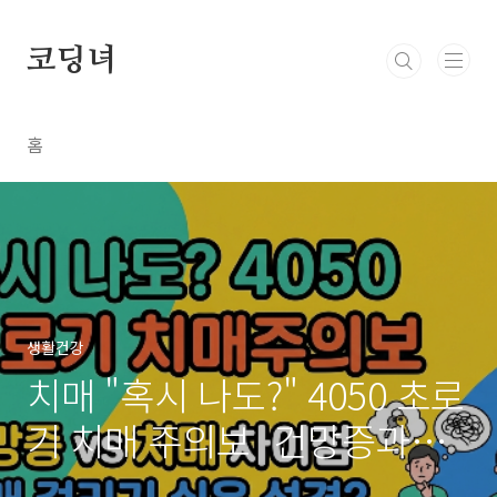
본문 바로가기
코딩녀
홈
생활건강
치매 "혹시 나도?" 4050 초로
기 치매 주의보 건망증과의
차이점 및 치매 걸리기 쉬운