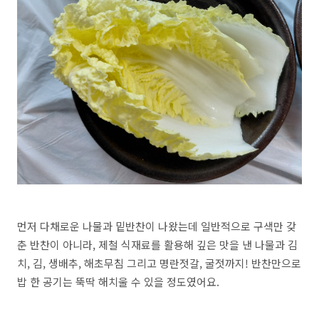
먼저 다채로운 나물과 밑반찬이 나왔는데 일반적으로 구색만 갖
춘 반찬이 아니라, 제철 식재료를 활용해 깊은 맛을 낸 나물과 김
치, 김, 생배추, 해초무침 그리고 명란젓갈, 굴젓까지! 반찬만으로
밥 한 공기는 뚝딱 해치울 수 있을 정도였어요.