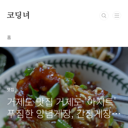
본문 바로가기
코딩녀
홈
맛집
거제도 맛집 거제도 '아지트'
푸짐한 양념게장, 간장게장
정식과 생선구이 거제도 가볼