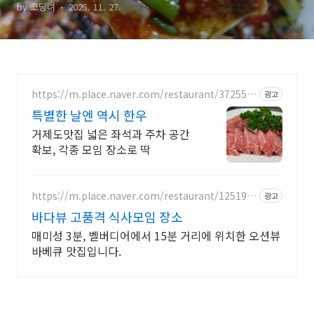
by 코딩녀
2025. 11. 27.
만한곳 거제도 여행
https://m.place.naver.com/restaurant/372556
광고
78
특별한 날엔 역시 한우
거제도맛집 넓은 좌석과 주차 공간
확보, 각종 모임 장소로 딱
https://m.place.naver.com/restaurant/125191
광고
7298
바다뷰 고품격 식사모임 장소
매미성 3분, 벨버디어에서 15분 거리에 위치한 오션뷰
바베큐 맛집입니다.